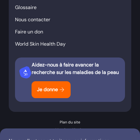
Glossaire
Nous contacter
Faire un don
World Skin Health Day
Aidez-nous à faire avancer la
biotech
recherche sur les maladies de la peau
arrow_forward
Je donne
Plan du site
Mentions légales
Conditions générales d’utilisation