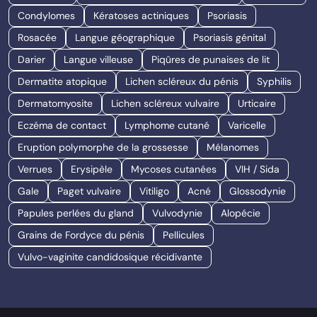
Condylomes
Kératoses actiniques
Psoriasis
Rosacée
Langue géographique
Psoriasis génital
Darier
Langue villeuse
Piqûres de punaises de lit
Dermatite atopique
Lichen scléreux du pénis
Syphilis
Dermatomyosite
Lichen scléreux vulvaire
Urticaire
Eczéma de contact
Lymphome cutané
Varicelle
Eruption polymorphe de la grossesse
Mélanomes
Verrues
Erysipèle
Mycoses cutanées
VIH / Sida
Gale
Paget vulvaire
Vitiligo
Acné
Glossodynie
Papules perlées du gland
Vulvodynie
Alopécie
Grains de Fordyce du pénis
Pellicules
Vulvo-vaginite candidosique récidivante