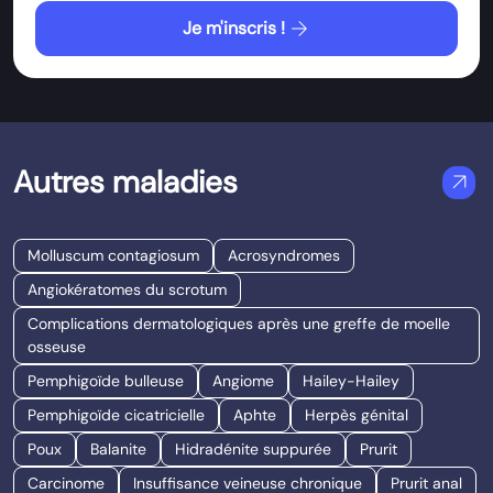
arrow_forward
Je m'inscris !
Autres maladies
arrow_outward
Molluscum contagiosum
Acrosyndromes
Angiokératomes du scrotum
Complications dermatologiques après une greffe de moelle
osseuse
Pemphigoïde bulleuse
Angiome
Hailey-Hailey
Pemphigoïde cicatricielle
Aphte
Herpès génital
Poux
Balanite
Hidradénite suppurée
Prurit
Carcinome
Insuffisance veineuse chronique
Prurit anal