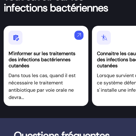
infections bactériennes
arrow_outward
Prescriptions
Conditions
M'informer sur les traitements
Connaitre les ca
des infections bactériennes
des infections ba
cutanées
cutanées
Dans tous les cas, quand il est
Lorsque survient 
nécessaire le traitement
ce système défens
antibiotique par voie orale ne
s' installe une infe
devra...
Questions fréquentes