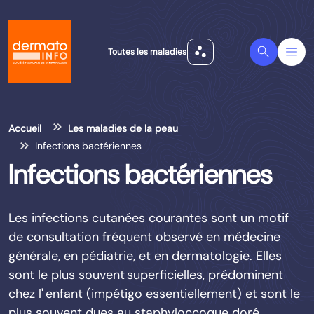
scatter_plot
Search
Menu
Toutes les maladies
Accueil
Les maladies de la peau
Infections bactériennes
Infections bactériennes
Les infections cutanées courantes sont un motif
de consultation fréquent observé en médecine
générale, en pédiatrie, et en dermatologie. Elles
sont le plus souvent superficielles, prédominent
chez l' enfant (impétigo essentiellement) et sont le
plus souvent dues au staphyloccoque doré.