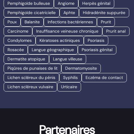
Pemphigoïde bulleuse
Angiome
Herpès génital
Pemphigoïde cicatricielle
Aphte
Hidradénite suppurée
Poux
Balanite
Infections bactériennes
Prurit
Carcinome
Insuffisance veineuse chronique
Prurit anal
Condylomes
Kératoses actiniques
Psoriasis
Rosacée
Langue géographique
Psoriasis génital
Dermatite atopique
Langue villeuse
Piqûres de punaises de lit
Dermatomyosite
Lichen scléreux du pénis
Syphilis
Eczéma de contact
Lichen scléreux vulvaire
Urticaire
Partenaires