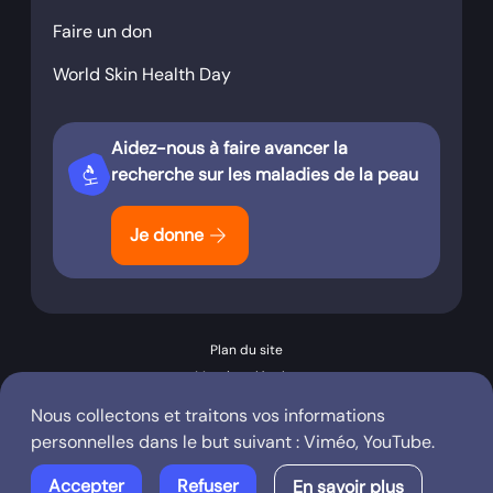
Faire un don
World Skin Health Day
Aidez-nous à faire avancer la
biotech
recherche sur les maladies de la peau
arrow_forward
Je donne
Plan du site
Mentions légales
Conditions générales d’utilisation
Nous collectons et traitons vos informations
Politique de confidentialité
personnelles dans le but suivant :
Viméo, YouTube
.
Copyright © 2008 - 2026 Dermato-INFO
Accepter
Refuser
En savoir plus