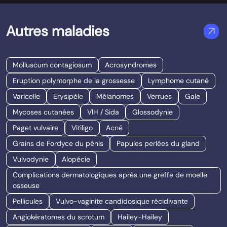
Autres maladies
arrow_outward
Molluscum contagiosum
Acrosyndromes
Eruption polymorphe de la grossesse
Lymphome cutané
Varicelle
Erysipèle
Mélanomes
Verrues
Gale
Mycoses cutanées
VIH / Sida
Glossodynie
Paget vulvaire
Vitiligo
Acné
Grains de Fordyce du pénis
Papules perlées du gland
Vulvodynie
Alopécie
Complications dermatologiques après une greffe de moelle
osseuse
Pellicules
Vulvo-vaginite candidosique récidivante
Angiokératomes du scrotum
Hailey-Hailey