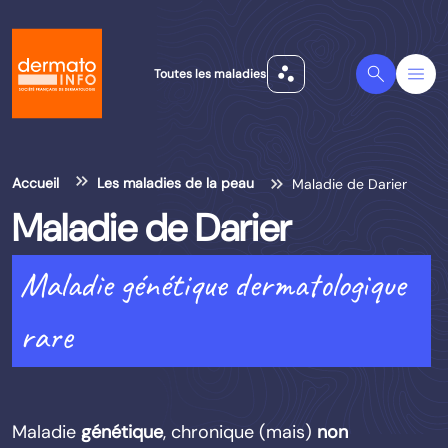
scatter_plot
Search
Menu
Toutes les maladies
Accueil
Les maladies de la peau
Maladie de Darier
Maladie de Darier
Maladie génétique dermatologique
rare
Maladie
génétique
, chronique (mais)
non