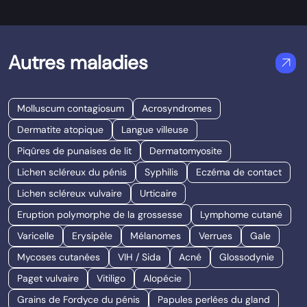
Autres maladies
arrow_outward
Molluscum contagiosum
Acrosyndromes
Dermatite atopique
Langue villeuse
Piqûres de punaises de lit
Dermatomyosite
Lichen scléreux du pénis
Syphilis
Eczéma de contact
Lichen scléreux vulvaire
Urticaire
Eruption polymorphe de la grossesse
Lymphome cutané
Varicelle
Erysipèle
Mélanomes
Verrues
Gale
Mycoses cutanées
VIH / Sida
Acné
Glossodynie
Paget vulvaire
Vitiligo
Alopécie
Grains de Fordyce du pénis
Papules perlées du gland