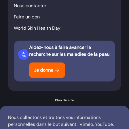
Nous contacter
Faire un don
World Skin Health Day
Aidez-nous à faire avancer la
biotech
recherche sur les maladies de la peau
arrow_forward
Je donne
Plan du site
Mentions légales
Conditions générales d’utilisation
Nous collectons et traitons vos informations
Politique de confidentialité
personnelles dans le but suivant :
Viméo, YouTube
.