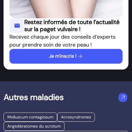
Restez informés de toute l’actualité
mail
sur la paget vulvaire !
Recevez chaque jour des conseils d’experts
pour prendre soin de votre peau !
arrow_forward
Je m'inscris !
Autres maladies
arrow_outward
Molluscum contagiosum
Acrosyndromes
Angiokératomes du scrotum