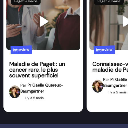
Paget vulvaire
Paget vulvaire
play_arrow
play_
Interview
Interview
Maladie de Paget : un
Connaissez-v
cancer rare, le plus
maladie de P
souvent superficiel
Par
Pr Gaëll
Par
Pr Gaëlle Quéreux-
Baumgartner
Baumgartner
Il y a 5 mois
Il y a 5 mois