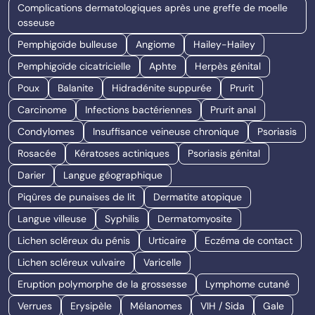
Complications dermatologiques après une greffe de moelle
osseuse
Pemphigoïde bulleuse
Angiome
Hailey-Hailey
Pemphigoïde cicatricielle
Aphte
Herpès génital
Poux
Balanite
Hidradénite suppurée
Prurit
Carcinome
Infections bactériennes
Prurit anal
Condylomes
Insuffisance veineuse chronique
Psoriasis
Rosacée
Kératoses actiniques
Psoriasis génital
Darier
Langue géographique
Piqûres de punaises de lit
Dermatite atopique
Langue villeuse
Syphilis
Dermatomyosite
Lichen scléreux du pénis
Urticaire
Eczéma de contact
Lichen scléreux vulvaire
Varicelle
Eruption polymorphe de la grossesse
Lymphome cutané
Verrues
Erysipèle
Mélanomes
VIH / Sida
Gale