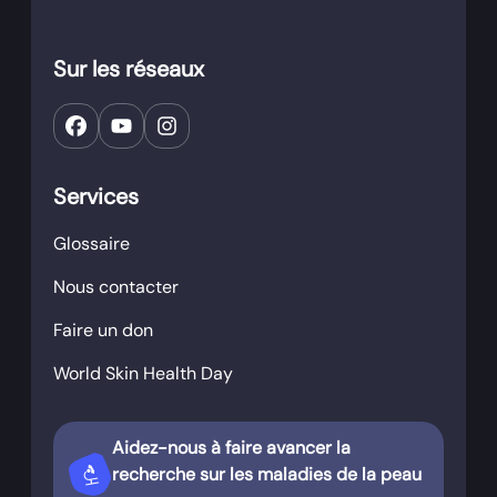
Sur les réseaux
Services
Glossaire
Nous contacter
Faire un don
World Skin Health Day
Aidez-nous à faire avancer la
biotech
recherche sur les maladies de la peau