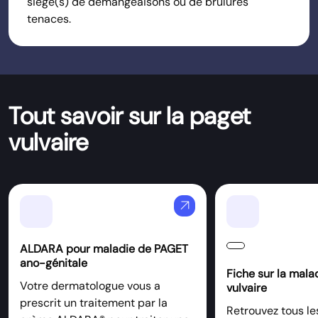
siège(s) de démangeaisons ou de brûlures
tenaces.
Tout savoir sur la paget
vulvaire
arrow_outward
ALDARA pour maladie de PAGET
ano-génitale
Fiche sur la mala
Votre dermatologue vous a
vulvaire
prescrit un traitement par la
Retrouvez tous les