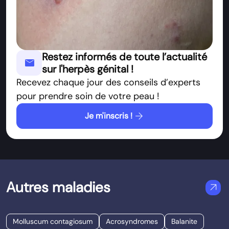
Restez informés de toute l’actualité
mail
sur l'herpès génital !
Recevez chaque jour des conseils d’experts
pour prendre soin de votre peau !
arrow_forward
Je m'inscris !
Autres maladies
arrow_outward
Molluscum contagiosum
Acrosyndromes
Balanite