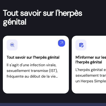
Tout savoir sur l'herpès
génital
arrow_outward
Mystery
Prescriptions
Tout savoir sur l’herpès génital
M'informer sur le
l’herpès génital
Il s'agit d'une infection virale,
L'herpès génital e
sexuellement transmise (IST),
sexuellement tra
fréquente au début de la vie...
un Herpes Simplex