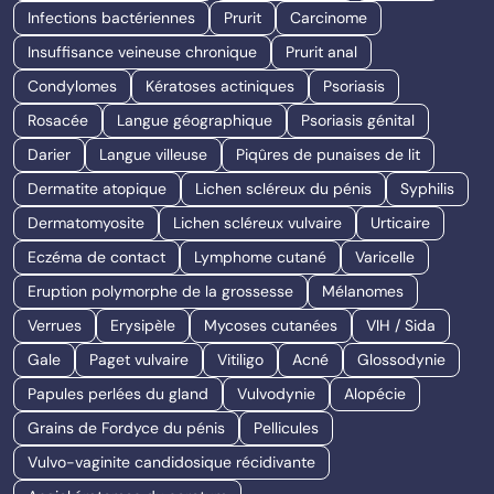
Infections bactériennes
Prurit
Carcinome
Insuffisance veineuse chronique
Prurit anal
Condylomes
Kératoses actiniques
Psoriasis
Rosacée
Langue géographique
Psoriasis génital
Darier
Langue villeuse
Piqûres de punaises de lit
Dermatite atopique
Lichen scléreux du pénis
Syphilis
Dermatomyosite
Lichen scléreux vulvaire
Urticaire
Eczéma de contact
Lymphome cutané
Varicelle
Eruption polymorphe de la grossesse
Mélanomes
Verrues
Erysipèle
Mycoses cutanées
VIH / Sida
Gale
Paget vulvaire
Vitiligo
Acné
Glossodynie
Papules perlées du gland
Vulvodynie
Alopécie
Grains de Fordyce du pénis
Pellicules
Vulvo-vaginite candidosique récidivante