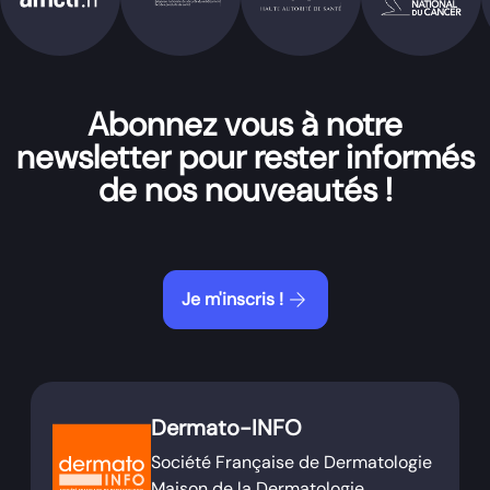
Abonnez vous à notre
newsletter pour rester informés
de nos nouveautés !
arrow_forward
Je m'inscris !
Dermato-INFO
Société Française de Dermatologie
Maison de la Dermatologie