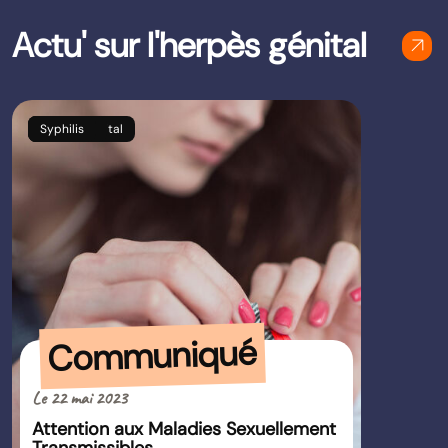
Actu' sur l'herpès génital
arrow_outward
Herpès génital
VIH / Sida
Syphilis
Communiqué
Le 22 mai 2023
Attention aux Maladies Sexuellement