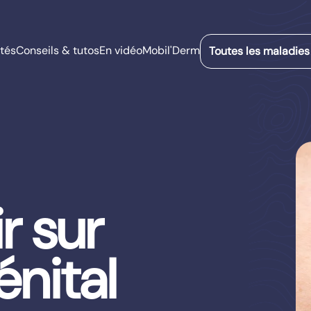
tés
Conseils & tutos
En vidéo
Mobil'Derm
Toutes les maladies
r sur
énital