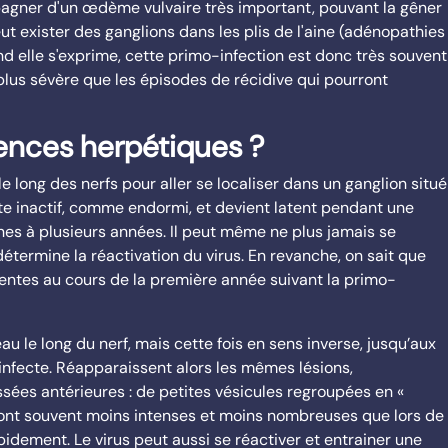
agner d'un œdème vulvaire très important, pouvant la gêner
ut exister des ganglions dans les plis de l'aine (adénopathies
nd elle s'exprime, cette primo-infection est donc très souvent
plus sévère que les épisodes de récidive qui pourront
ences herpétiques ?
e long des nerfs pour aller se localiser dans un ganglion situé
este inactif, comme endormi, et devient latent pendant une
nes à plusieurs années. Il peut même ne plus jamais se
détermine la réactivation du virus. En revanche, on sait que
uentes au cours de la première année suivant la primo-
au le long du nerf, mais cette fois en sens inverse, jusqu’aux
infecte. Réapparaissent alors les mêmes lésions,
ées antérieures : de petites vésicules regroupées en «
 sont souvent moins intenses et moins nombreuses que lors de
apidement. Le virus peut aussi se réactiver et entrainer une