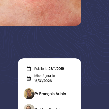
calendar_month
Publié le
23/11/2019
Mise à jour le
calendar_month
15/01/2026
Pr François Aubin