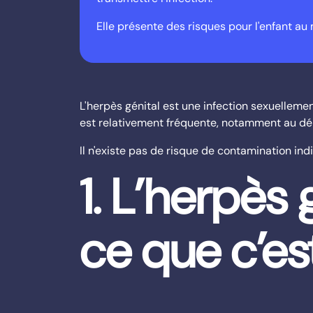
Elle présente des risques pour l'enfant a
L'herpès génital est une infection sexuellemen
est relativement fréquente, notamment au déb
Il n'existe pas de risque de contamination indir
1. L’herpès 
ce que c’es