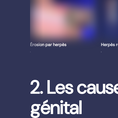
Érosion par herpès
Herpès r
.
.
2. Les caus
génital