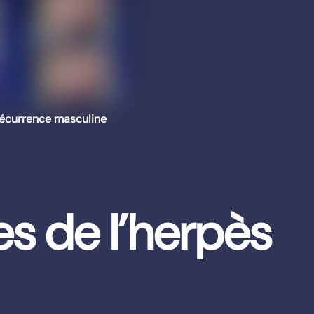
écurrence masculine
es de l’herpès