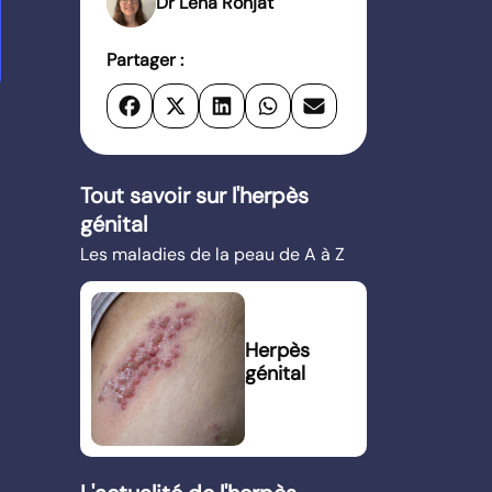
Dr Léna Ronjat
Partager :
Tout savoir sur l'herpès
génital
Les maladies de la peau de A à Z
Herpès
génital