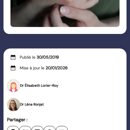
calendar_month
Publié le
30/05/2019
calendar_month
Mise à jour le
20/01/2026
Dr Élisabeth Lorier-Roy
Dr Léna Ronjat
Partager :