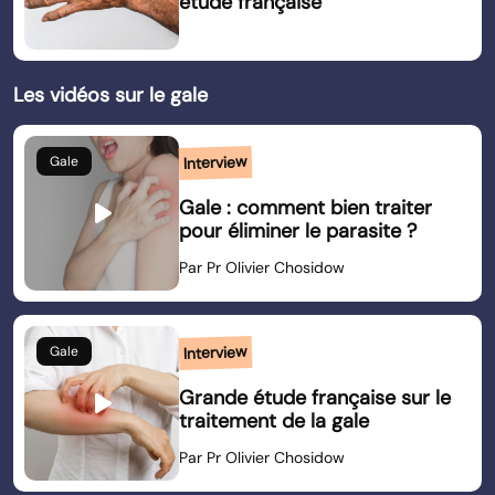
étude française
Les vidéos sur le gale
Interview
Gale
play_arrow
Gale : comment bien traiter
pour éliminer le parasite ?
Par Pr Olivier Chosidow
Interview
Gale
play_arrow
Grande étude française sur le
traitement de la gale
Par Pr Olivier Chosidow