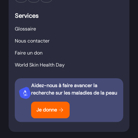
Services
Glossaire
Nous contacter
Faire un don
World Skin Health Day
Aidez-nous à faire avancer la
biotech
recherche sur les maladies de la peau
arrow_forward
Je donne