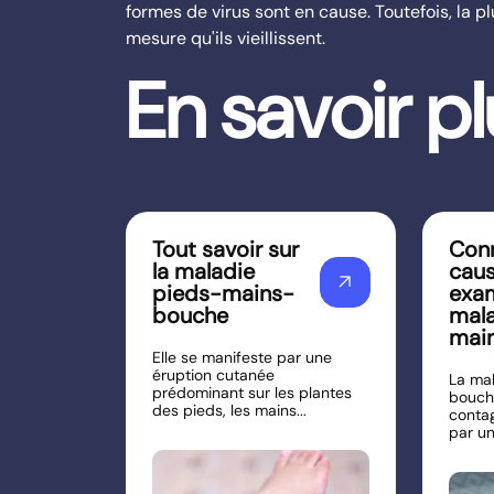
formes de virus sont en cause. Toutefois, la 
mesure qu'ils vieillissent.
En savoir p
Tout savoir sur
Conn
la maladie
caus
arrow_outward
pieds-mains-
exam
bouche
mala
mai
Elle se manifeste par une
éruption cutanée
La ma
prédominant sur les plantes
bouch
des pieds, les mains...
conta
par un 