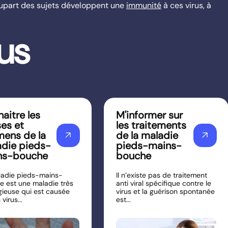
plupart des sujets développent une
immunité
à ces virus, à
lus
aitre les
M'informer sur
es et
les traitements
ens de la
de la maladie
arrow_outward
arrow_outward
die pieds-
pieds-mains-
ns-bouche
bouche
ladie pieds-mains-
Il n’existe pas de traitement
e est une maladie très
anti viral spécifique contre le
gieuse qui est causée
virus et la guérison spontanée
virus...
est...