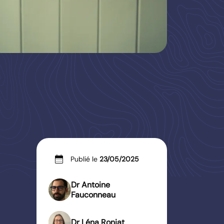
calendar_month
Publié le
23/05/2025
Dr Antoine
Fauconneau
Dr Léna Ronjat