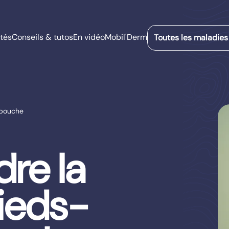
tés
Conseils & tutos
En vidéo
Mobil'Derm
Toutes les maladies
-bouche
re la
ieds-