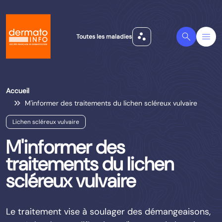
scatter_plot
Search
Menu
Toutes les maladies
Accueil
M'informer des traitements du lichen scléreux vulvaire
Lichen scléreux vulvaire
M'informer des
traitements du lichen
scléreux vulvaire
Le traitement vise à soulager des démangeaisons,