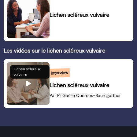
Lichen scléreux vulvaire
Les vidéos sur le lichen scléreux vulvaire
Lichen scléreux
Interview
vulvaire
play_arrow
Lichen scléreux vulvaire
Par Pr Gaëlle Quéreux-Baumgartner