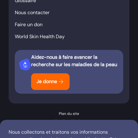
Glossaire
Nous contacter
Faire un don
World Skin Health Day
Aidez-nous à faire avancer la
biotech
recherche sur les maladies de la peau
arrow_forward
Je donne
Plan du site
Mentions légales
Conditions générales d’utilisation
Nous collectons et traitons vos informations
Politique de confidentialité