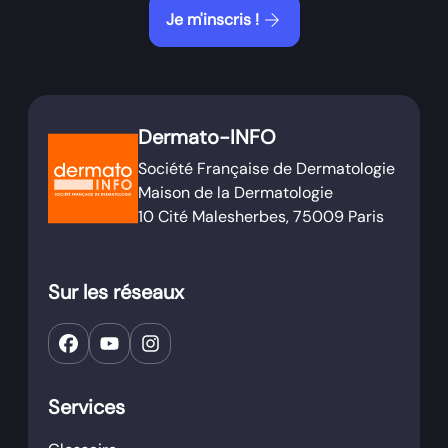
arrow_forward
Je m'inscris !
Dermato-INFO
Société Française de Dermatologie
Maison de la Dermatologie
10 Cité Malesherbes, 75009 Paris
Sur les réseaux
Services