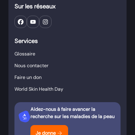
Sur les réseaux
Services
Glossaire
Nous contacter
Faire un don
World Skin Health Day
Aidez-nous à faire avancer la
biotech
recherche sur les maladies de la peau
arrow_forward
Je donne