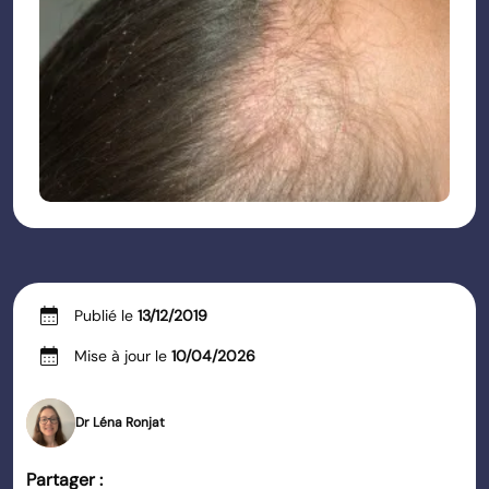
calendar_month
Publié le
13/12/2019
calendar_month
Mise à jour le
10/04/2026
Dr Léna Ronjat
Partager :