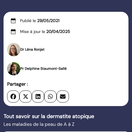
calendar_month
Publié le
29/05/2021
calendar_month
Mise à jour le
20/04/2025
Dr Léna Ronjat
Pr Delphine Staumont-Sallé
Partager :
Tout savoir sur la dermatite atopique
Les maladies de la peau de A à Z