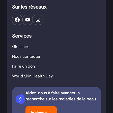
Sur les réseaux
Services
Glossaire
Nous contacter
Faire un don
World Skin Health Day
Aidez-nous à faire avancer la
biotech
recherche sur les maladies de la peau
Je donne