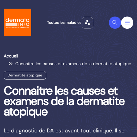
scatter_plot
Search
Menu
Toutes les maladies
Accueil
Connaitre les causes et examens de la dermatite atopique
Dermatite atopique
Connaitre les causes et
examens de la dermatite
atopique
Le diagnostic de DA est avant tout clinique. Il se