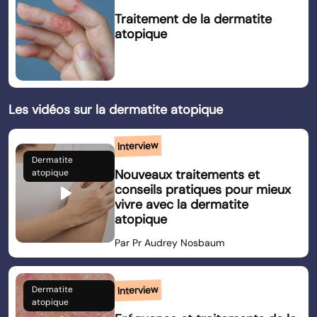
Traitement de la dermatite
atopique
Les vidéos sur la dermatite atopique
Interview
Dermatite
Nouveaux traitements et
atopique
play_arrow
conseils pratiques pour mieux
vivre avec la dermatite
atopique
Par Pr Audrey Nosbaum
Interview
Dermatite
atopique