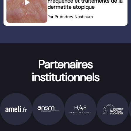
play_arrow
Fréquence et traitements de la
dermatite atopique
Par Pr Audrey Nosbaum
Partenaires
institutionnels