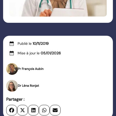
calendar_month
Publié le
10/11/2019
calendar_month
Mise à jour le
05/01/2026
Pr François Aubin
Dr Léna Ronjat
Partager :