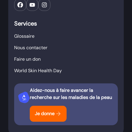
Services
Glossaire
Nous contacter
Faire un don
World Skin Health Day
Aidez-nous à faire avancer la
biotech
recherche sur les maladies de la peau
arrow_forward
Je donne