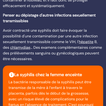
contaminer à nouveau, et il faut donc se protéger
efficacement et systématiquement.
Penser au dépistage d'autres infections sexuellement
transmissibles
Avoir contracté une syphilis doit faire évoquer la
possibilité d'une contamination par une autre infection
sexuellement transmissible comme le VIH, l'
hépatite
B,
des
chlamydiae
… Des examens complémentaires comme
des prélèvements sanguins ou gynécologiques peuvent
être nécessaires.
info
La syphilis chez la femme enceinte
La bactérie responsable de la syphilis peut être
transmise de la mère à l’enfant à travers le
placenta, parfois dès le début de la grossesse,
avec un risque élevé de complications pour le
fœtus en l’absence de traitement. C’est pourquoi