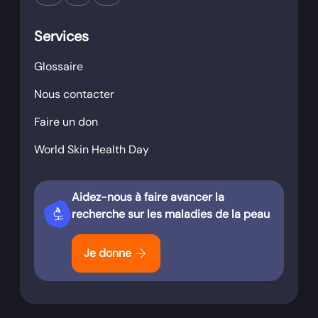
Services
Glossaire
Nous contacter
Faire un don
World Skin Health Day
Aidez-nous à faire avancer la
biotech
recherche sur les maladies de la peau
arrow_forward
Je donne