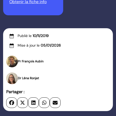
Obtenir la fiche info
calendar_month
Publié le
10/11/2019
calendar_month
Mise à jour le
05/01/2026
Pr François Aubin
Dr Léna Ronjat
Partager :