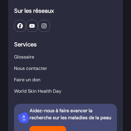
Sur les réseaux
Services
Glossaire
Nous contacter
Faire un don
World Skin Health Day
Aidez-nous à faire avancer la
biotech
recherche sur les maladies de la peau