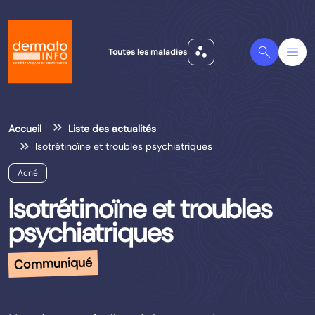
scatter_plot
Search
Menu
Toutes les maladies
Accueil
Liste des actualités
Isotrétinoïne et troubles psychiatriques
Acné
Isotrétinoïne et troubles
psychiatriques
Communiqué