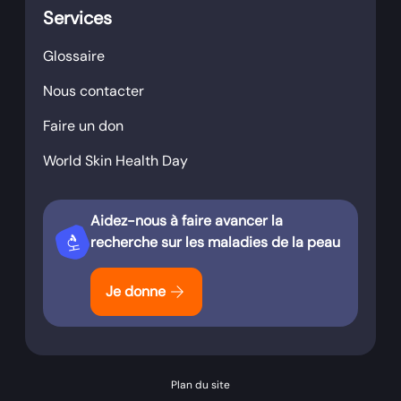
Services
Glossaire
Nous contacter
Faire un don
World Skin Health Day
Aidez-nous à faire avancer la
biotech
recherche sur les maladies de la peau
arrow_forward
Je donne
Plan du site