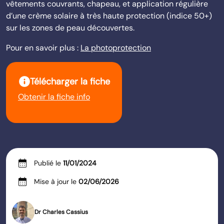
vêtements couvrants, chapeau, et application régulière
d’une crème solaire à très haute protection (indice 50+)
sur les zones de peau découvertes.
Pour en savoir plus :
La photoprotection
info
Télécharger la fiche
Obtenir la fiche info
calendar_month
Publié le
11/01/2024
calendar_month
Mise à jour le
02/06/2026
Dr Charles Cassius