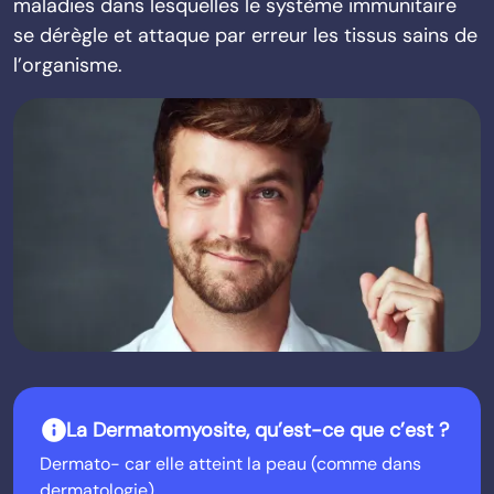
maladies dans lesquelles le système immunitaire
se dérègle et attaque par erreur les tissus sains de
l’organisme.
info
La Dermatomyosite, qu’est-ce que c’est ?
Dermato- car elle atteint la peau (comme dans
dermatologie)