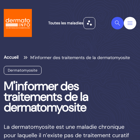
scatter_plot
Search
Menu
Toutes les maladies
Accueil
M'informer des traitements de la dermatomyosite
Dermatomyosite
M'informer des
traitements de la
dermatomyosite
La dermatomyosite est une maladie chronique
pour laquelle il n’existe pas de traitement curatif