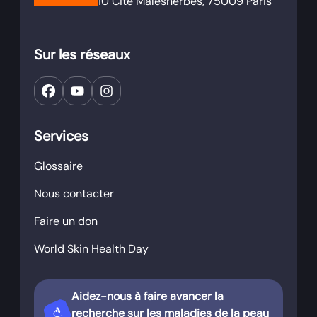
10 Cité Malesherbes, 75009 Paris
Sur les réseaux
Services
Glossaire
Nous contacter
Faire un don
World Skin Health Day
Aidez-nous à faire avancer la
biotech
recherche sur les maladies de la peau