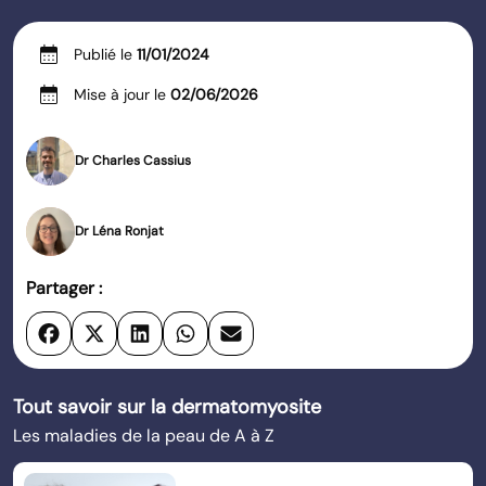
calendar_month
Publié le
11/01/2024
calendar_month
Mise à jour le
02/06/2026
Dr Charles Cassius
Dr Léna Ronjat
Partager :
Tout savoir sur la dermatomyosite
Les maladies de la peau de A à Z