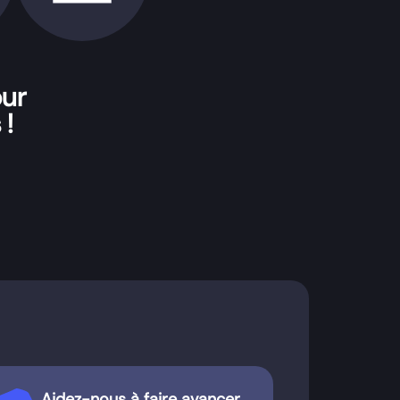
our
 !
Aidez-nous à faire avancer