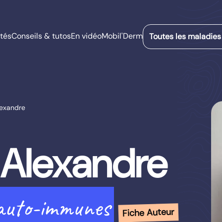
tés
Conseils & tutos
En vidéo
Mobil'Derm
Toutes les maladies
lexandre
 Alexandre
 auto-immunes
Fiche Auteur