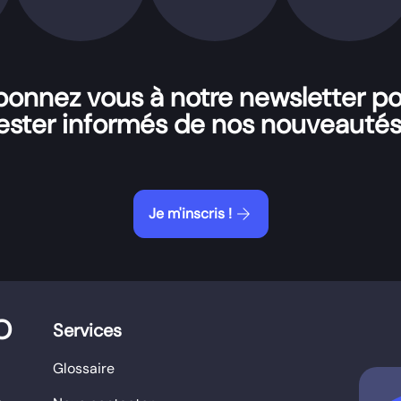
onnez vous à notre newsletter p
ester informés de nos nouveautés
arrow_forward
Je m'inscris !
O
Services
Glossaire