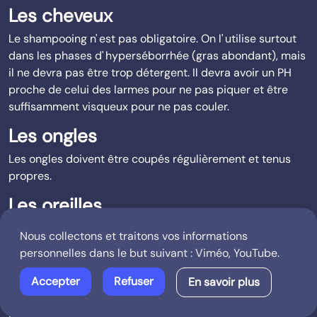
Les cheveux
Le shampooing n' est pas obligatoire. On l' utilise surtout
dans les phases d' hyperséborrhée (gras abondant), mais
il ne devra pas être trop détergent. Il devra avoir un PH
proche de celui des larmes pour ne pas piquer et être
suffisamment visqueux pour ne pas couler.
Les ongles
Les ongles doivent être coupés régulièrement et tenus
propres.
Les oreilles
Il ne faut pas utiliser de coton tige pour les oreilles,
Nous collectons et traitons vos informations
simplement essuyer la partie externe des oreilles, à la
personnelles dans le but suivant :
Viméo, YouTube
.
sortie du bain.
Accepter
Refuser
En savoir plus
L’ombilic
Le cordon ombilical doit se dessécher en une semaine à