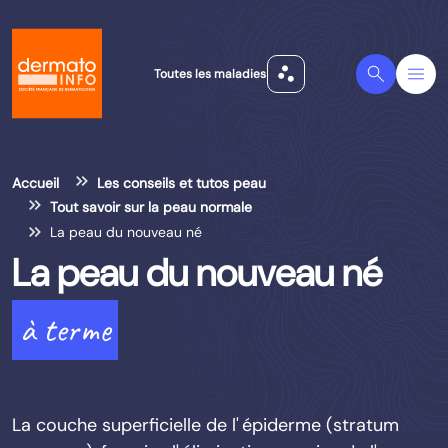
scatter_plot
Search
Menu
Toutes les maladies
Accueil
Les conseils et tutos peau
Tout savoir sur la peau normale
La peau du nouveau né
La peau du nouveau né
à terme
La couche superficielle de l' épiderme (stratum