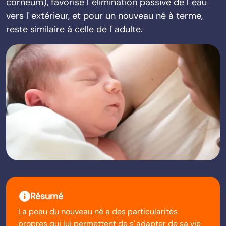
corneum), favorise l' élimination passive de l' eau
vers l' extérieur, et pour un nouveau né à terme,
reste similaire à celle de l' adulte.
info
Résumé
La peau du nouveau né a des particularités
propres qui lui permettent de s' adapter de sa vie