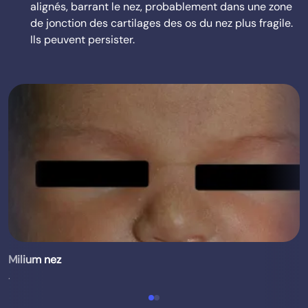
alignés, barrant le nez, probablement dans une zone
de jonction des cartilages des os du nez plus fragile.
Ils peuvent persister.
Milium nez
.