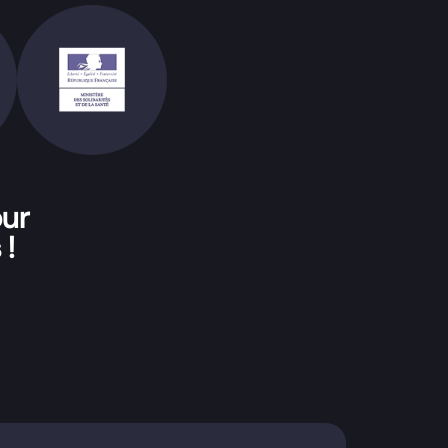
our
 !