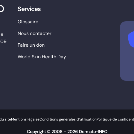
O
Services
Glossaire
Nous contacter
b
ie
009
Faire un don
World Skin Health Day
du site
Mentions légales
Conditions générales d’utilisation
Politique de confident
Copyright © 2008 - 2026 Dermato-INFO