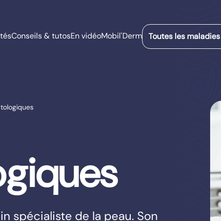
tés
Conseils & tutos
En vidéo
Mobil'Derm
Toutes les maladies
tologiques
ogiques
n spécialiste de la peau. Son