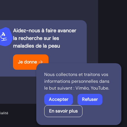
Aidez-nous à faire avancer
iotech
la recherche sur les
maladies de la peau
arrow_forward
Je donne
Nous collectons et traitons vos
informations personnelles dans
le but suivant :
Viméo, YouTube
.
Accepter
Refuser
En savoir plus
ialité