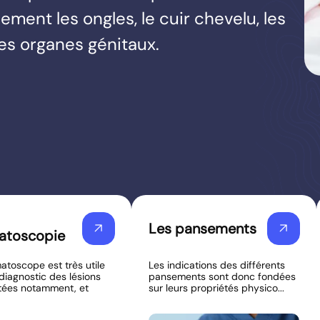
ement les ongles, le cuir chevelu, les
es organes génitaux.
Les pansements
arrow_outward
arrow_outward
atoscopie
atoscope est très utile
Les indications des différents
 diagnostic des lésions
pansements sont donc fondées
tées notamment, et
sur leurs propriétés physico...