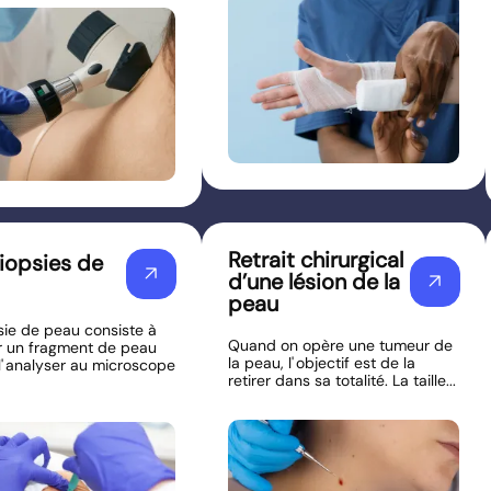
Retrait chirurgical
iopsies de
arrow_outward
d’une lésion de la
arrow_outward
peau
sie de peau consiste à
Quand on opère une tumeur de
r un fragment de peau
la peau, l' objectif est de la
 l' analyser au microscope
retirer dans sa totalité. La taille...