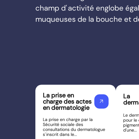
champ d' activité englobe égal
muqueuses de la bouche et d
La prise en
La
charge des actes
arrow_outward
derm
en dermatologie
Le derm
La prise en charge par la
pour le
Sécurité sociale des
pigmen
consultations du dermatologue
d'une...
s' inscrit dans le...