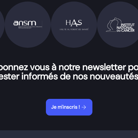
onnez vous à notre newsletter p
ester informés de nos nouveautés
arrow_forward
Je m'inscris !