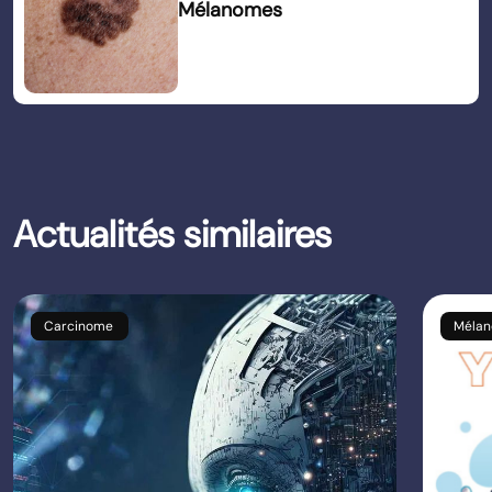
Mélanomes
Actualités similaires
Mélanomes
Carcinome
Méla