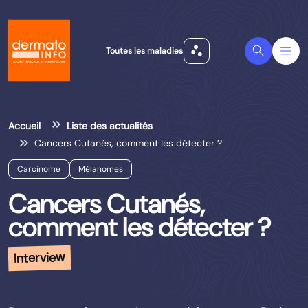
scatter_plot
Search
Menu
Toutes les maladies
Accueil
Liste des actualités
Cancers Cutanés, comment les détecter ?
Carcinome
Mélanomes
Cancers Cutanés,
comment les détecter ?
Interview