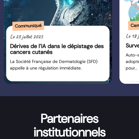
Cam
Communiqué
Le 18 j
Le 23 juillet 2025
Surve
Dérives de l’IA dans le dépistage des
cancers cutanés
Auto-e
La Société Française de Dermatologie (SFD)
adopte
appelle à une régulation immédiate.
pour...
Partenaires
institutionnels