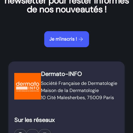
newsletter pour rester informés
de nos nouveautés !
arrow_forward
Je m'inscris !
Dermato-INFO
Société Française de Dermatologie
Maison de la Dermatologie
10 Cité Malesherbes, 75009 Paris
Sur les réseaux