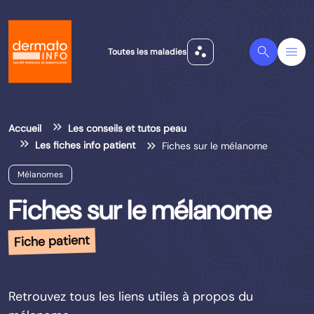
scatter_plot
Search
Menu
Toutes les maladies
Accueil
Les conseils et tutos peau
Les fiches info patient
Fiches sur le mélanome
Mélanomes
Fiches sur le mélanome
Fiche patient
Retrouvez tous les liens utiles à propos du