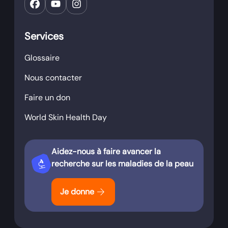
Services
Glossaire
Nous contacter
Faire un don
World Skin Health Day
Aidez-nous à faire avancer la
biotech
recherche sur les maladies de la peau
arrow_forward
Je donne