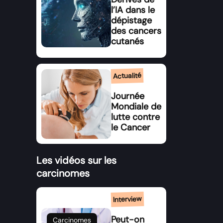
l’IA dans le
dépistage
des cancers
cutanés
Actualité
Journée
Mondiale de
lutte contre
le Cancer
Les vidéos sur les
carcinomes
Interview
Peut-on
Carcinomes