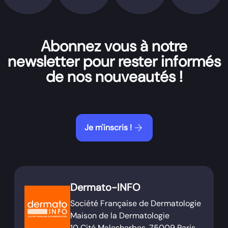
Abonnez vous à notre
newsletter pour rester informés
de nos nouveautés !
arrow_forward
Je m'inscris !
Dermato-INFO
Société Française de Dermatologie
Maison de la Dermatologie
10 Cité Malesherbes, 75009 Paris