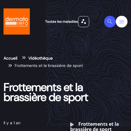
scatter_plot
Search
Menu
Toutes les maladies
Accueil
Vidéothèque
Frottements et la brassière de sport
Frottements et la
brassière de sport
Il y a 1 an