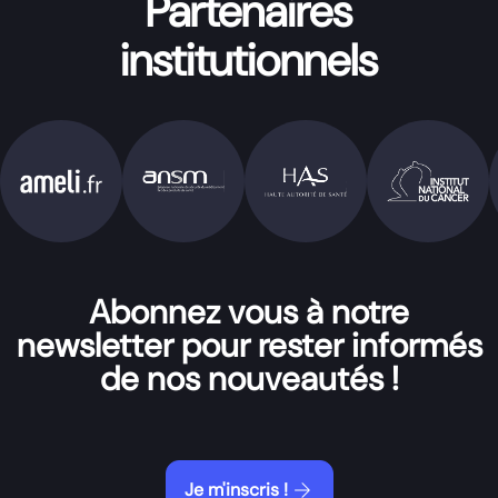
Partenaires
institutionnels
Abonnez vous à notre
newsletter pour rester informés
de nos nouveautés !
arrow_forward
Je m'inscris !