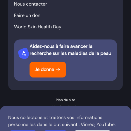
Nous contacter
Faire un don
World Skin Health Day
Aidez-nous à faire avancer la
biotech
recherche sur les maladies de la peau
arrow_forward
Je donne
Plan du site
Mentions légales
Conditions générales d’utilisation
Nous collectons et traitons vos informations
Politique de confidentialité
personnelles dans le but suivant :
Viméo, YouTube
.