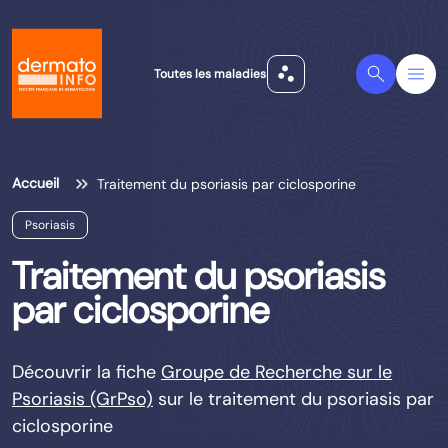
scatter_plot
Search
Menu
Toutes les maladies
Accueil
Traitement du psoriasis par ciclosporine
Psoriasis
Traitement du psoriasis
par ciclosporine
Découvrir la fiche
Groupe de Recherche sur le
Psoriasis (GrPso)
sur le traitement du psoriasis par
ciclosporine