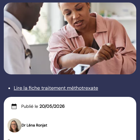
Lire la fiche traitement méthotrexate
calendar_month
Publié le
20/05/2026
Dr Léna Ronjat