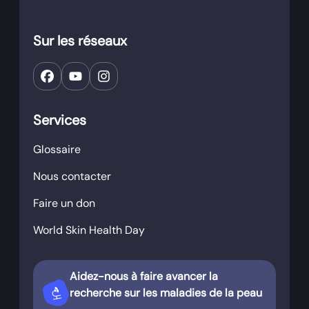
Sur les réseaux
Services
Glossaire
Nous contacter
Faire un don
World Skin Health Day
Aidez-nous à faire avancer la
biotech
recherche sur les maladies de la peau