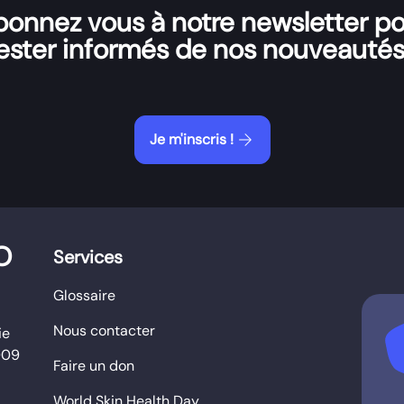
onnez vous à notre newsletter p
ester informés de nos nouveautés
arrow_forward
Je m'inscris !
O
Services
Glossaire
Nous contacter
b
ie
009
Faire un don
World Skin Health Day