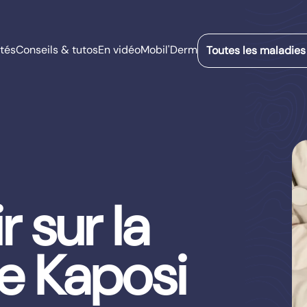
tés
Conseils & tutos
En vidéo
Mobil'Derm
Toutes les maladies
r sur la
e Kaposi