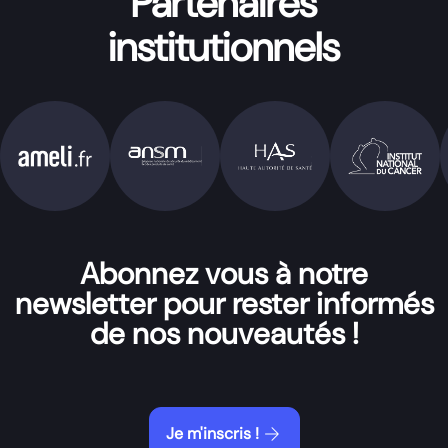
Partenaires
institutionnels
Abonnez vous à notre
newsletter pour rester informés
de nos nouveautés !
arrow_forward
Je m'inscris !