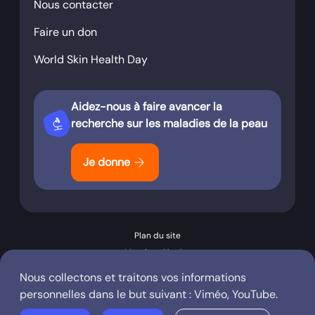
Nous contacter
Faire un don
World Skin Health Day
Aidez-nous à faire avancer la
biotech
recherche sur les maladies de la peau
arrow_forward
Je donne
Plan du site
Mentions légales
Conditions générales d’utilisation
Nous collectons et traitons vos informations
Politique de confidentialité
personnelles dans le but suivant :
Viméo, YouTube
.