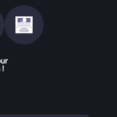
our
 !