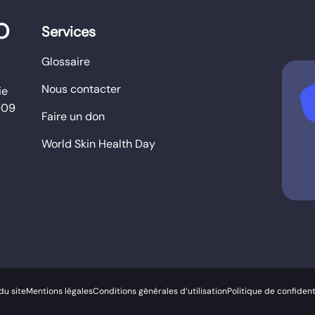
O
Services
Glossaire
Nous contacter
b
ie
009
Faire un don
World Skin Health Day
du site
Mentions légales
Conditions générales d’utilisation
Politique de confident