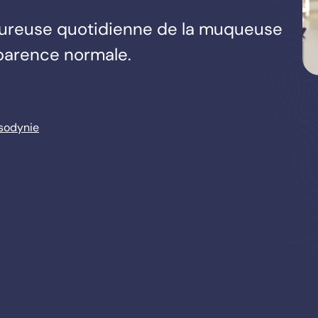
loureuse quotidienne de la muqueuse
parence normale.
ssodynie