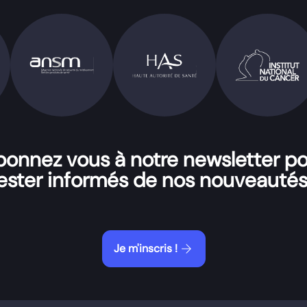
onnez vous à notre newsletter p
ester informés de nos nouveautés
arrow_forward
Je m'inscris !