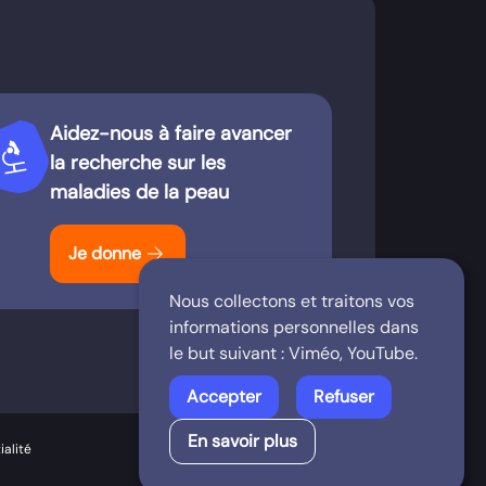
Aidez-nous à faire avancer
iotech
la recherche sur les
maladies de la peau
arrow_forward
Je donne
Nous collectons et traitons vos
informations personnelles dans
le but suivant :
Viméo, YouTube
.
Accepter
Refuser
En savoir plus
ialité