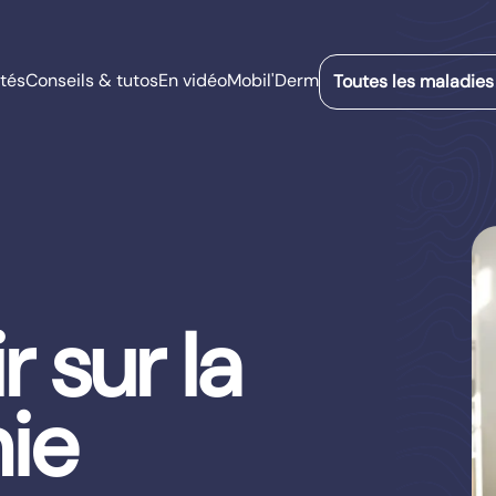
tés
Conseils & tutos
En vidéo
Mobil'Derm
Toutes les maladies
r sur la
ie