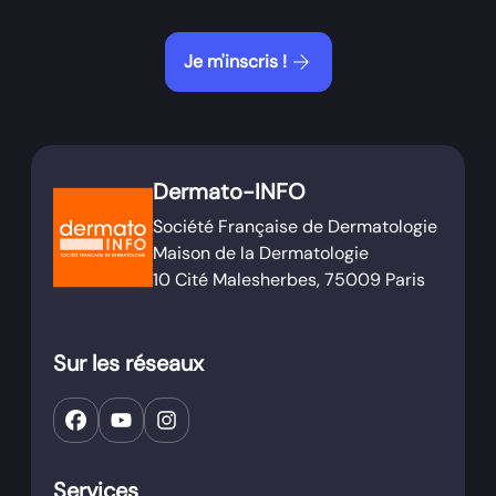
arrow_forward
Je m'inscris !
Dermato-INFO
Société Française de Dermatologie
Maison de la Dermatologie
10 Cité Malesherbes, 75009 Paris
Sur les réseaux
Services