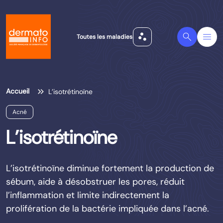
scatter_plot
Search
Menu
Toutes les maladies
Accueil
L’isotrétinoïne
Acné
L’isotrétinoïne
L’isotrétinoïne diminue fortement la production de
sébum, aide à désobstruer les pores, réduit
l’inflammation et limite indirectement la
prolifération de la bactérie impliquée dans l’acné.