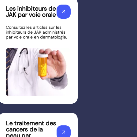
Les inhibiteurs de
arrow_outward
JAK par voie orale
Consultez les articles sur les
inhibiteurs de JAK administrés
par voie orale en dermatologie.
Le traitement des
cancers de la
arrow_outward
peau par