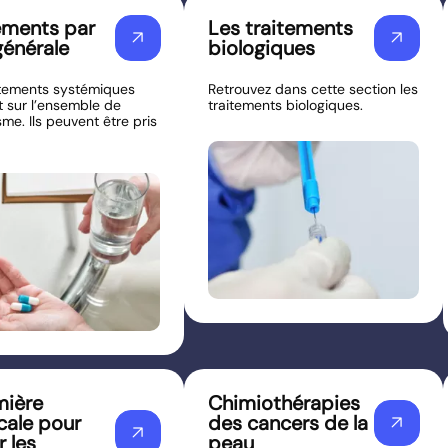
ements par
Les traitements
arrow_outward
arrow_outward
générale
biologiques
itements systémiques
Retrouvez dans cette section les
t sur l’ensemble de
traitements biologiques.
sme. Ils peuvent être pris
mière
Chimiothérapies
ale pour
des cancers de la
arrow_outward
arrow_outward
r les
peau