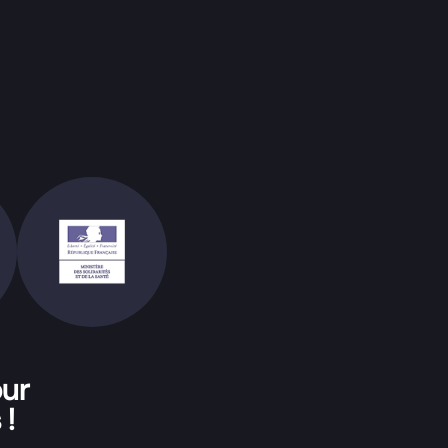
our
 !