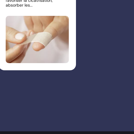
favoriser la cicatrisation,
absorber les...