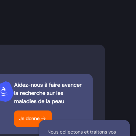
Aidez-nous à faire avancer
iotech
la recherche sur les
maladies de la peau
arrow_forward
Je donne
Nous collectons et traitons vos