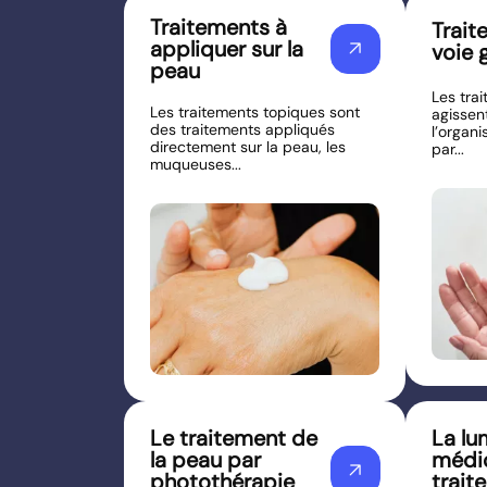
Traitements à
Trait
appliquer sur la
arrow_outward
voie 
peau
Les tra
Les traitements topiques sont
agissen
des traitements appliqués
l’organi
directement sur la peau, les
par...
muqueuses...
Le traitement de
La lu
la peau par
médic
arrow_outward
photothérapie
traite