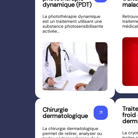
dynamique (PDT)
malad
La photothérapie dynamique
Retrouv
est un traitement utilisant une
traitem
substance photosensibilisante
médicale
activée...
Trait
Chirurgie
arrow_outward
froid
dermatologique
derm
La chirurgie dermatologique
La cryo
permet de retirer, analyser ou
traiter 