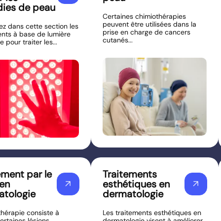
ies de peau
Certaines chimiothérapies
peuvent être utilisées dans la
ez dans cette section les
prise en charge de cancers
ents à base de lumière
cutanés...
 pour traiter les...
ement par le
Traitements
 en
esthétiques en
arrow_outward
arrow_outward
atologie
dermatologie
thérapie consiste à
Les traitements esthétiques en
certaines lésions
dermatologie visent à améliorer