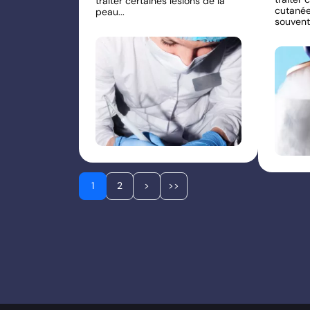
traiter certaines lésions de la
cutanées
peau...
souvent à
1
2
>
>>
Page courante
Page
Page suivante
Dernière page