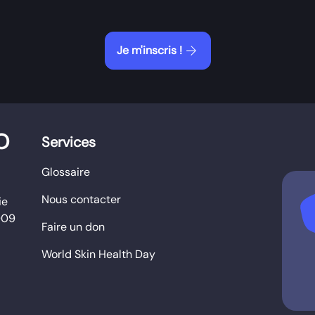
arrow_forward
Je m'inscris !
O
Services
Glossaire
Nous contacter
b
ie
009
Faire un don
World Skin Health Day