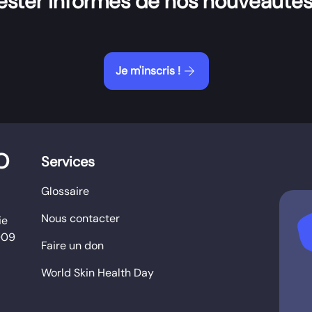
ester informés de nos nouveautés
arrow_forward
Je m'inscris !
O
Services
Glossaire
Nous contacter
b
ie
009
Faire un don
World Skin Health Day