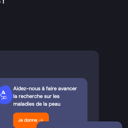
 !
Aidez-nous à faire avancer
iotech
la recherche sur les
maladies de la peau
arrow_forward
Je donne