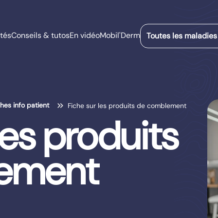
tés
Conseils & tutos
En vidéo
Mobil'Derm
Toutes les maladies
ches info patient
Fiche sur les produits de comblement
les produits
ement