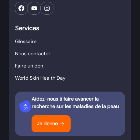
Services
Glossaire
Nous contacter
Faire un don
World Skin Health Day
Aidez-nous à faire avancer la
biotech
recherche sur les maladies de la peau
arrow_forward
Je donne