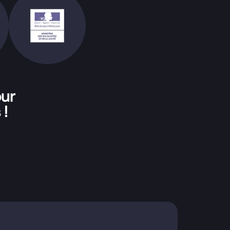
our
 !