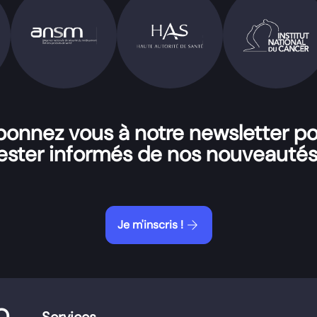
onnez vous à notre newsletter p
ester informés de nos nouveautés
arrow_forward
Je m'inscris !
O