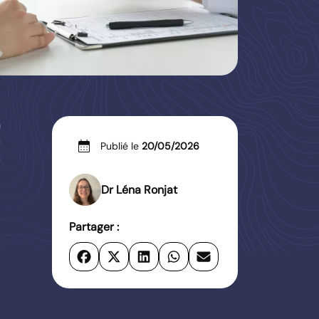
n
ù
calendar_month
Publié le
20/05/2026
s
Dr Léna Ronjat
Partager :