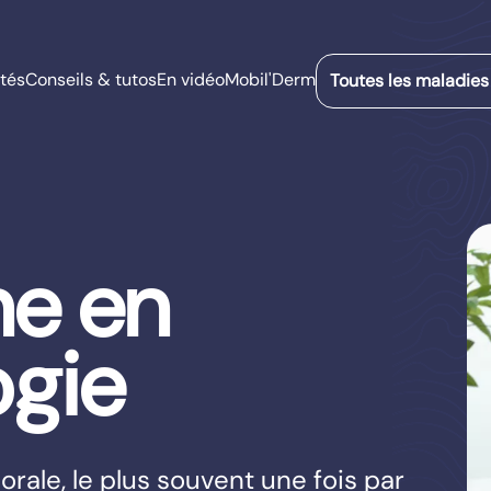
tés
Conseils & tutos
En vidéo
Mobil'Derm
Toutes les maladies
ne en
ogie
rale, le plus souvent une fois par