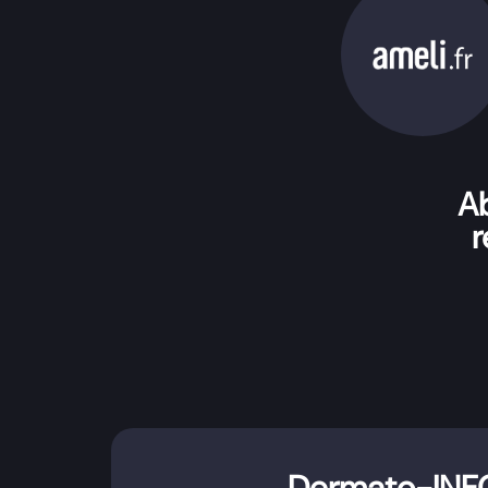
Ab
r
Dermato-INF